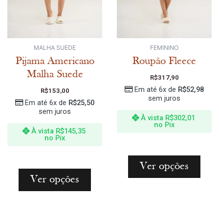
MALHA SUEDE
FEMININO
Pijama Americano
Roupão Fleece
Malha Suede
R$
317,90
Em até 6x de
R$
52,98
R$
153,00
sem juros
Em até 6x de
R$
25,50
sem juros
À vista
R$
302,01
no Pix
À vista
R$
145,35
no Pix
Ver opções
Ver opções