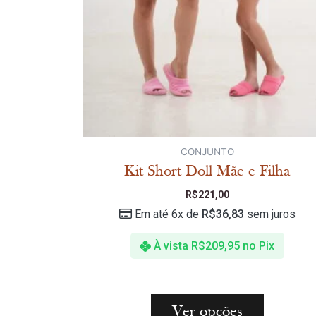
CONJUNTO
Kit Short Doll Mãe e Filha
R$
221,00
Em até 6x de
R$
36,83
sem juros
À vista
R$
209,95
no Pix
Ver opções