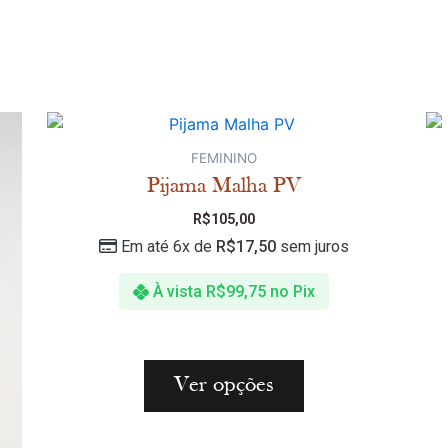
FEMININO
Pijama Malha PV
R$
105,00
Em até 6x de
R$
17,50
sem juros
À vista
R$
99,75
no Pix
Ver opções