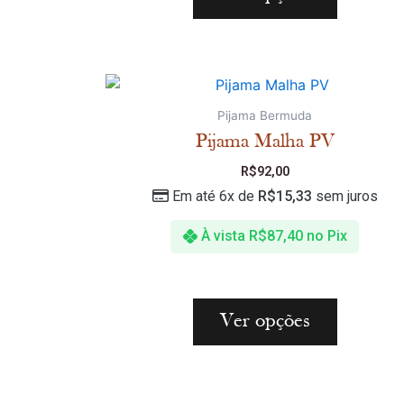
Pijama Bermuda
Pijama Malha PV
R$
92,00
Em até 6x de
R$
15,33
sem juros
À vista
R$
87,40
no Pix
Ver opções