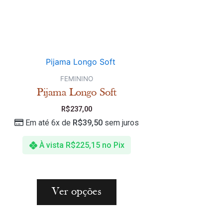
FEMININO
Pijama Longo Soft
R$
237,00
Em até 6x de
R$
39,50
sem juros
À vista
R$
225,15
no Pix
Ver opções