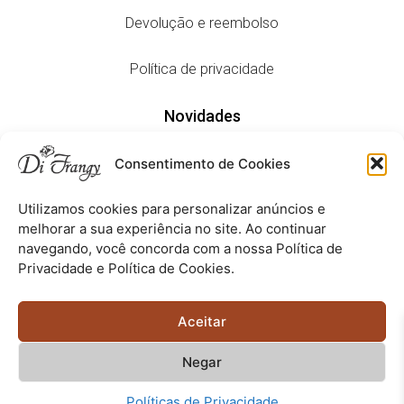
Devolução e reembolso
Política de privacidade
Novidades
Consentimento de Cookies
Lançamentos
Utilizamos cookies para personalizar anúncios e
Editorial
melhorar a sua experiência no site. Ao continuar
navegando, você concorda com a nossa Política de
Privacidade e Política de Cookies.
Aceitamos todas estas formas de pagamento:
Aceitar
Negar
Copyright © 2023 –
difrangy.com.br
– Todos os Direitos
Políticas de Privacidade