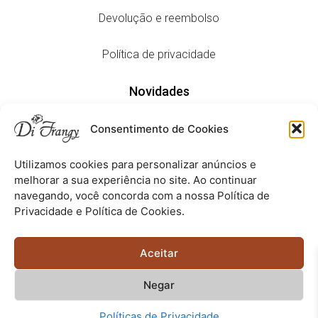
Devolução e reembolso
Política de privacidade
Novidades
Consentimento de Cookies
Lançamentos
Utilizamos cookies para personalizar anúncios e
Editorial
melhorar a sua experiência no site. Ao continuar
navegando, você concorda com a nossa Política de
Privacidade e Política de Cookies.
Aceitamos todas estas formas de pagamento:
Aceitar
Negar
Copyright © 2023 –
difrangy.com.br
– Todos os Direitos
Políticas de Privacidade