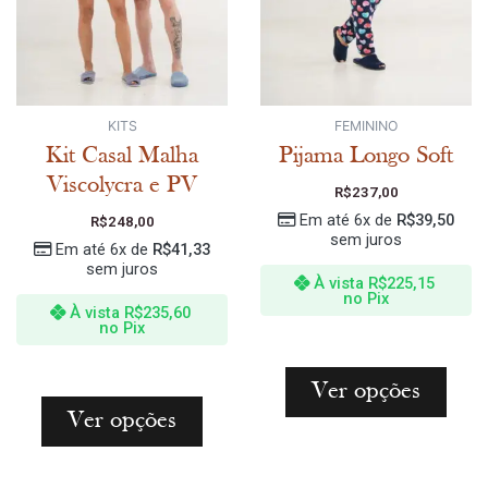
KITS
FEMININO
Kit Casal Malha
Pijama Longo Soft
Viscolycra e PV
R$
237,00
Em até 6x de
R$
39,50
R$
248,00
sem juros
Em até 6x de
R$
41,33
sem juros
À vista
R$
225,15
no Pix
À vista
R$
235,60
no Pix
Ver opções
Ver opções