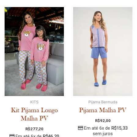
KITS
Pijama Bermuda
Kit Pijama Longo
Pijama Malha PV
Malha PV
R$
92,00
Em até 6x de
R$
15,33
R$
277,20
sem juros
Em até 6x de
R$
46,20