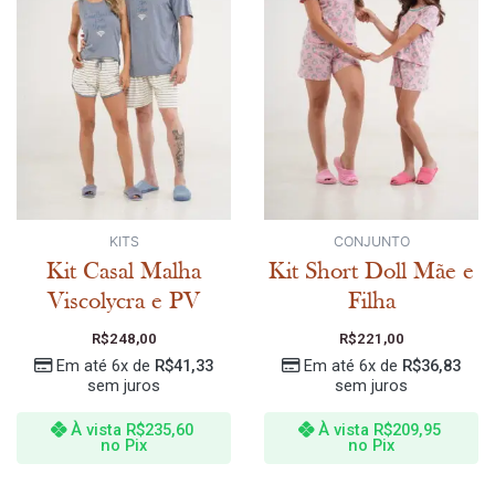
KITS
CONJUNTO
Kit Casal Malha
Kit Short Doll Mãe e
Viscolycra e PV
Filha
R$
248,00
R$
221,00
Em até 6x de
R$
41,33
Em até 6x de
R$
36,83
sem juros
sem juros
À vista
R$
235,60
À vista
R$
209,95
no Pix
no Pix