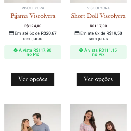
VISCOLYCRA
VISCOLYCRA
Pijama Viscolycra
Short Doll Viscolycra
R$
124,00
R$
117,00
Em até 6x de
R$
20,67
Em até 6x de
R$
19,50
sem juros
sem juros
À vista
R$
117,80
À vista
R$
111,15
no Pix
no Pix
Ver opções
Ver opções