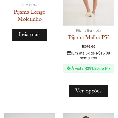
FEMININO
Pijama Longo
Moletinho
Pijama Bermuda
Leia mais
Pijama Malha PV
R$
96,00
Em até 6x de
R$
16,00
sem juros
À vista
R$
91,20
no Pix
Ver opções