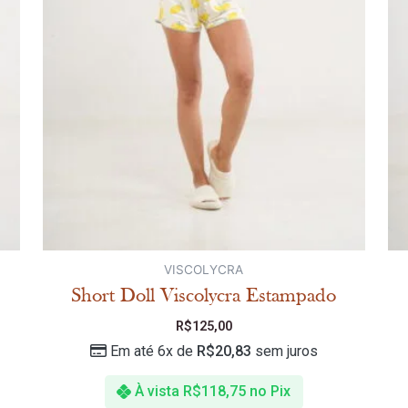
VISCOLYCRA
Short Doll Viscolycra Estampado
R$
125,00
Em até 6x de
R$
20,83
sem juros
À vista
R$
118,75
no Pix