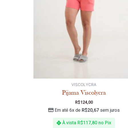
VISCOLYCRA
Pijama Viscolycra
R$
124,00
Em até 6x de
R$
20,67
sem juros
À vista
R$
117,80
no Pix