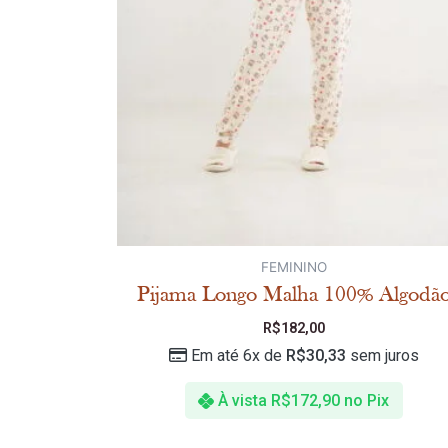
FEMININO
Pijama Longo Malha 100% Algodã
R$
182,00
Em até 6x de
R$
30,33
sem juros
À vista
R$
172,90
no Pix