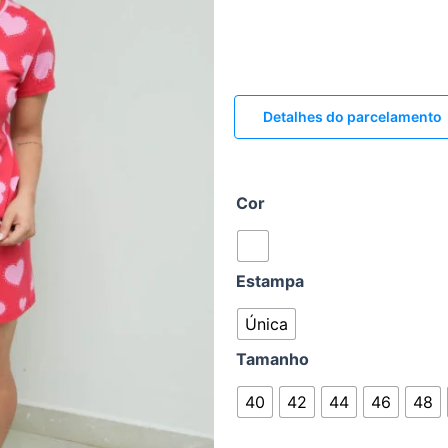
Detalhes do parcelamento
Cor
Estampa
Única
Tamanho
40
42
44
46
48