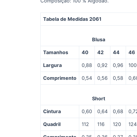
Composição: 100 % Algodão.
Tabela de Medidas 2061
Blusa
Tamanhos
40
42
44
46
Largura
0,88
0,92
0,96
100
Comprimento
0,54
0,56
0,58
0,6
Short
Cintura
0,60
0,64
0,68
0,7
Quadril
112
116
120
124
Comprimento
0,35
0,36
0,37
0,3