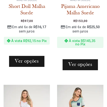
Short Doll Malha
Pijama Americano
Suede
Malha Suede
R$
97,00
R$
153,00
Em até 6x de
R$
16,17
Em até 6x de
R$
25,50
sem juros
sem juros
À vista
R$
92,15
no Pix
À vista
R$
145,35
no Pix
Ver opções
Ver opções