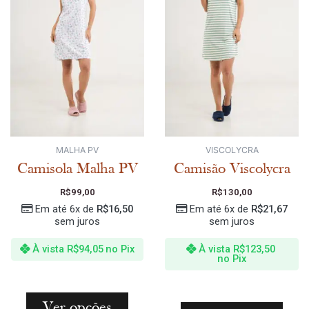
MALHA PV
VISCOLYCRA
Camisola Malha PV
Camisão Viscolycra
R$
99,00
R$
130,00
Em até 6x de
R$
16,50
Em até 6x de
R$
21,67
sem juros
sem juros
À vista
R$
94,05
no Pix
À vista
R$
123,50
no Pix
Ver opções